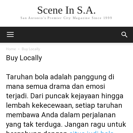
Scene In S.A.
San Antonio's Premier City Magazine Since 1999
Home
Buy Locally
Buy Locally
Taruhan bola adalah panggung di
mana semua drama dan emosi
terjadi. Dari puncak kejayaan hingga
lembah kekecewaan, setiap taruhan
membawa Anda dalam perjalanan
yang tak terduga. Jangan ragu untuk